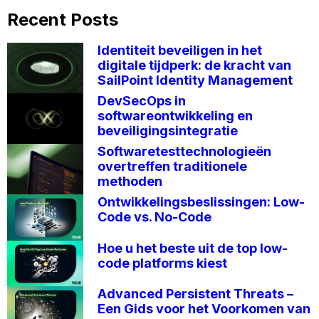
Recent Posts
Identiteit beveiligen in het
digitale tijdperk: de kracht van
SailPoint Identity Management
DevSecOps in
softwareontwikkeling en
beveiligingsintegratie
Softwaretesttechnologieën
overtreffen traditionele
methoden
Ontwikkelingsbeslissingen: Low-
Code vs. No-Code
Hoe u het beste uit de top low-
code platforms kiest
Advanced Persistent Threats –
Een Gids voor het Voorkomen van