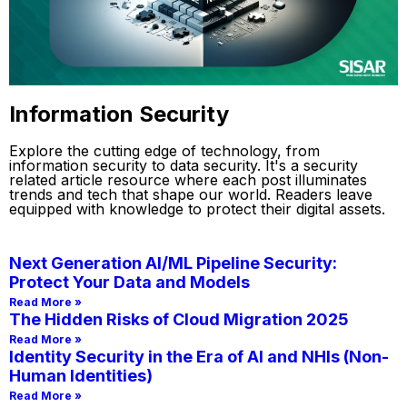
Information Security
Explore the cutting edge of technology, from
information security to data security. It's a security
related article resource where each post illuminates
trends and tech that shape our world. Readers leave
equipped with knowledge to protect their digital assets.
Next Generation AI/ML Pipeline Security:
Protect Your Data and Models
Read More »
The Hidden Risks of Cloud Migration 2025
Read More »
Identity Security in the Era of AI and NHIs (Non-
Human Identities)
Read More »