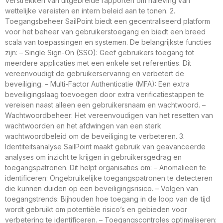
Verstrekken van uitgebreide rapporten om naleving van
wettelijke vereisten en intern beleid aan te tonen. 2.
Toegangsbeheer SailPoint biedt een gecentraliseerd platform
voor het beheer van gebruikerstoegang en biedt een breed
scala van toepassingen en systemen. De belangrijkste functies
zijn: – Single Sign-On (SSO): Geef gebruikers toegang tot
meerdere applicaties met een enkele set referenties. Dit
vereenvoudigt de gebruikerservaring en verbetert de
beveiliging. – Multi-Factor Authenticatie (MFA): Een extra
beveiligingslaag toevoegen door extra verificatiestappen te
vereisen naast alleen een gebruikersnaam en wachtwoord. –
Wachtwoordbeheer: Het vereenvoudigen van het resetten van
wachtwoorden en het afdwingen van een sterk
wachtwoordbeleid om de beveiliging te verbeteren. 3.
Identiteitsanalyse SailPoint maakt gebruik van geavanceerde
analyses om inzicht te krijgen in gebruikersgedrag en
toegangspatronen. Dit helpt organisaties om: – Anomalieën te
identificeren: Ongebruikelijke toegangspatronen te detecteren
die kunnen duiden op een beveiligingsrisico. – Volgen van
toegangstrends: Bijhouden hoe toegang in de loop van de tijd
wordt gebruikt om potentiële risico’s en gebieden voor
verbetering te identificeren. – Toegangscontroles optimaliseren: