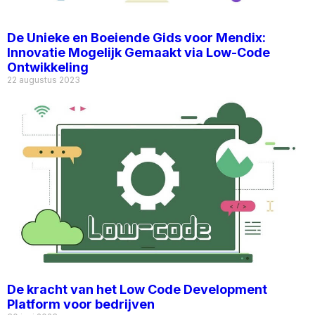
De Unieke en Boeiende Gids voor Mendix:
Innovatie Mogelijk Gemaakt via Low-Code
Ontwikkeling
22 augustus 2023
De kracht van het Low Code Development
Platform voor bedrijven