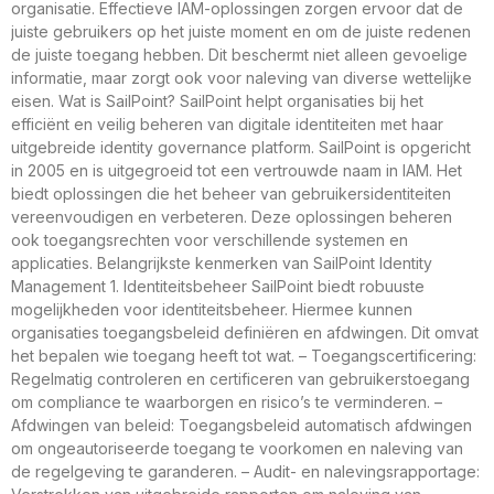
organisatie. Effectieve IAM-oplossingen zorgen ervoor dat de
juiste gebruikers op het juiste moment en om de juiste redenen
de juiste toegang hebben. Dit beschermt niet alleen gevoelige
informatie, maar zorgt ook voor naleving van diverse wettelijke
eisen. Wat is SailPoint? SailPoint helpt organisaties bij het
efficiënt en veilig beheren van digitale identiteiten met haar
uitgebreide identity governance platform. SailPoint is opgericht
in 2005 en is uitgegroeid tot een vertrouwde naam in IAM. Het
biedt oplossingen die het beheer van gebruikersidentiteiten
vereenvoudigen en verbeteren. Deze oplossingen beheren
ook toegangsrechten voor verschillende systemen en
applicaties. Belangrijkste kenmerken van SailPoint Identity
Management 1. Identiteitsbeheer SailPoint biedt robuuste
mogelijkheden voor identiteitsbeheer. Hiermee kunnen
organisaties toegangsbeleid definiëren en afdwingen. Dit omvat
het bepalen wie toegang heeft tot wat. – Toegangscertificering:
Regelmatig controleren en certificeren van gebruikerstoegang
om compliance te waarborgen en risico’s te verminderen. –
Afdwingen van beleid: Toegangsbeleid automatisch afdwingen
om ongeautoriseerde toegang te voorkomen en naleving van
de regelgeving te garanderen. – Audit- en nalevingsrapportage: