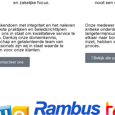
en zakelijke focus.
nooit een 
kendoen met integriteit en het naleven
Onze medewerk
ste praktijken en beleidsrichtlijnen
kritieke onderd
n ons in staat om kwalitatieve service te
langetermijnsu
. Dankzij onze domeinkennis,
elkaar naar b
schap en getalenteerde team van
inzet, hebben w
sionals zijn wij in staat waarde te
proces.
n voor onze klanten.
Bekijk alle p
ontacteer ons