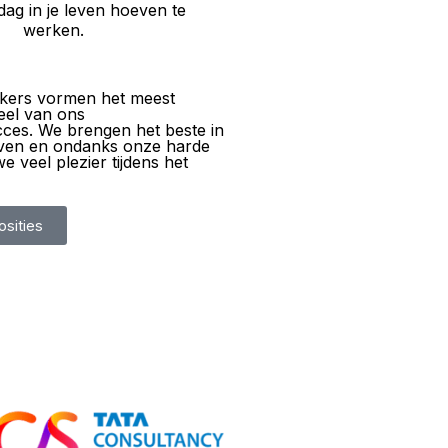
dag in je leven hoeven te
werken.
ers vormen het meest
eel van ons
cces. We brengen het beste in
oven en ondanks onze harde
e veel plezier tijdens het
osities