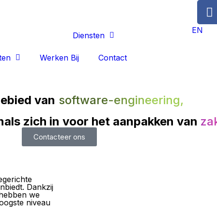
EN
Over Ons
Diensten
ten
Werken Bij
Contact
gebied van
software-engineering,
nals zich in voor het aanpakken van
zak
Contacteer ons
egerichte
nbiedt. Dankzij
d hebben we
hoogste niveau