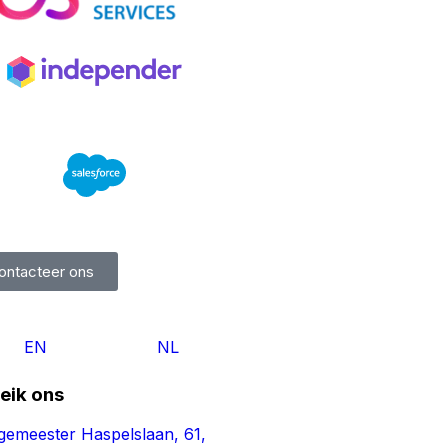
ontacteer ons
EN
NL
eik ons
gemeester Haspelslaan, 61,