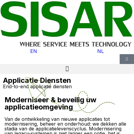
EN
NL
Applicatie Diensten
End-to-end applicatie diensten
Moderniseer & beveilig uw
applicatieomgeving
Van de ontwikkeling van nieuwe applicaties tot
modernisering, beheer en onderhoud: we dekken alle
stadia van de applicatielevenscyclus. Modernisering
van legacy-systemen is niet langer een optie, het is