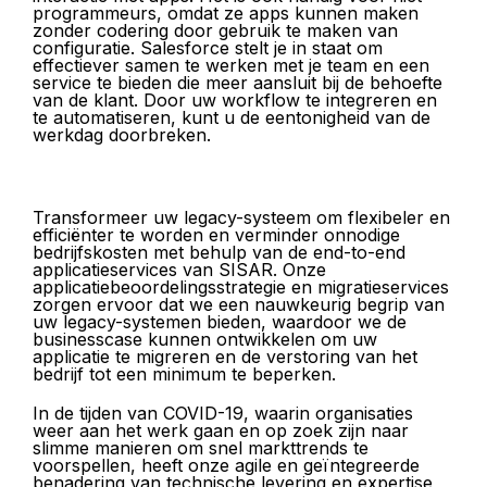
programmeurs, omdat ze apps kunnen maken
zonder codering door gebruik te maken van
configuratie. Salesforce stelt je in staat om
effectiever samen te werken met je team en een
service te bieden die meer aansluit bij de behoefte
van de klant. Door uw workflow te integreren en
te automatiseren, kunt u de eentonigheid van de
werkdag doorbreken.
Transformeer uw legacy-systeem om flexibeler en
efficiënter te worden en verminder onnodige
bedrijfskosten met behulp van de end-to-end
applicatieservices van SISAR. Onze
applicatiebeoordelingsstrategie en migratieservices
zorgen ervoor dat we een nauwkeurig begrip van
uw legacy-systemen bieden, waardoor we de
businesscase kunnen ontwikkelen om uw
applicatie te migreren en de verstoring van het
bedrijf tot een minimum te beperken.
In de tijden van COVID-19, waarin organisaties
weer aan het werk gaan en op zoek zijn naar
slimme manieren om snel markttrends te
voorspellen, heeft onze agile en geïntegreerde
benadering van technische levering en expertise