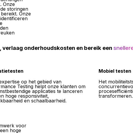
k. Onze
 de storingen
bereikt. Onze
identificeren
e
rden
breuken
, verlaag onderhoudskosten en bereik een
sneller
atietesten
Mobiel testen
xpertise op het gebied van
Het mobiliteits
rmance Testing helpt onze klanten om
concurrentievo
stbestendige applicaties te lanceren
procesefficiënt
n hoge responsiviteit,
transformeren.
kbaarheid en schaalbaarheid.
aamwerk voor
r een hoge