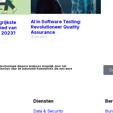
AI in Software Testing:
grijkste
Revolutioneer Quality
bied van
Assurance
n 2023?
10 juli 2023
technologie diepere analyses mogelijk door het
n DevOps naar de autonome frameworks die een ware
C
Diensten
Ber
Data & Security
Bur