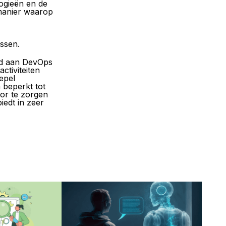
logieën en de
manier waarop
assen.
ld aan DevOps
ctiviteiten
epel
 beperkt tot
or te zorgen
iedt in zeer