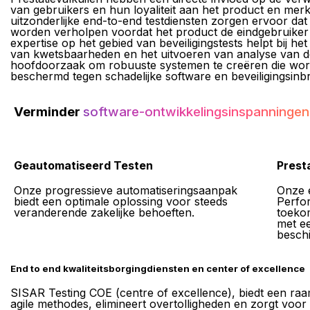
van gebruikers en hun loyaliteit aan het product en mer
uitzonderlijke end-to-end testdiensten zorgen ervoor dat
worden verholpen voordat het product de eindgebruiker 
expertise op het gebied van beveiligingstests helpt bij het 
van kwetsbaarheden en het uitvoeren van analyse van d
hoofdoorzaak om robuuste systemen te creëren die wo
beschermd tegen schadelijke software en beveiligingsin
Verminder
software-ontwikkelingsinspanningen
Geautomatiseerd Testen
Prest
Onze progressieve automatiseringsaanpak
Onze e
biedt een optimale oplossing voor steeds
Perfo
veranderende zakelijke behoeften.
toekom
met ee
beschi
End to end kwaliteitsborgingdiensten en center of excellence
SISAR Testing COE (centre of excellence), biedt een r
agile methodes, elimineert overtolligheden en zorgt voo