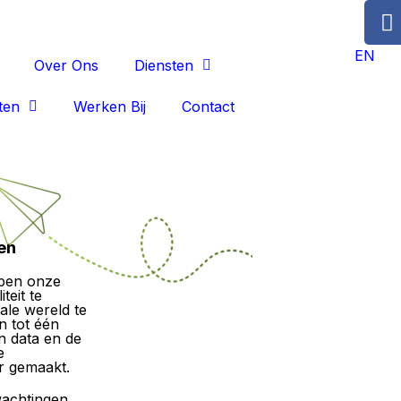
EN
Over Ons
Diensten
ten
Werken Bij
Contact
en
lpen onze
teit te
tale wereld te
n tot één
n data en de
e
r gemaakt.
wachtingen