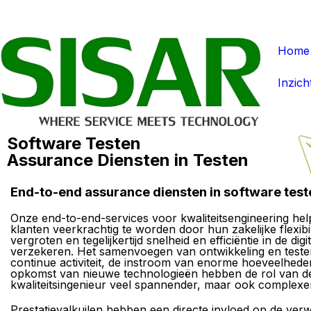
Home
Inzich
Software Testen
Assurance Diensten in Testen
End-to-end assurance diensten in software test
Onze end-to-end-services voor kwaliteitsengineering he
klanten veerkrachtig te worden door hun zakelijke flexibili
vergroten en tegelijkertijd snelheid en efficiëntie in de digi
verzekeren. Het samenvoegen van ontwikkeling en teste
continue activiteit, de instroom van enorme hoeveelhede
opkomst van nieuwe technologieën hebben de rol van d
kwaliteitsingenieur veel spannender, maar ook complexe
Prestatievalkuilen hebben een directe invloed op de ver