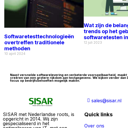
Wat zijn de belan
trends op het ge
Softwaretesttechnologieën
softwaretesten i
overtreffen traditionele
12 juli 2023
methoden
10 april 2024
Naast versnelde softwarelevering en verbeterde voorspelbaarheid, maakt 
creëren van een grotere rijkdom aan testgegevens. We kijken verder da
focus op bedrijfsbehoeften mogelijk maken.
sales@sisar.nl
Quick links
SISAR met Nederlandse roots, is
opgericht in 2014. Wij zijn
gespecialiseerd in het
Over ons