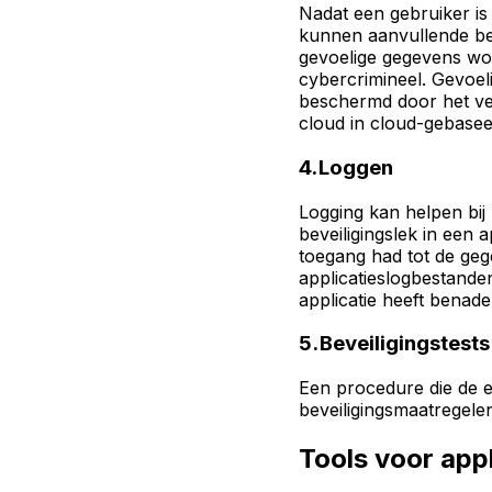
Nadat een gebruiker is 
kunnen aanvullende be
gevoelige gegevens wo
cybercrimineel. Gevoe
beschermd door het ve
cloud in cloud-gebasee
4. Loggen
Logging kan helpen bij
beveiligingslek in een a
toegang had tot de ge
applicatieslogbestande
applicatie heeft benad
5. Beveiligingstests
Een procedure die de ef
beveiligingsmaatregele
Tools voor appl