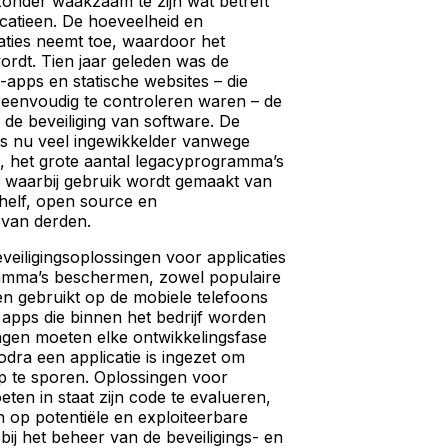
onder waakzaam te zijn wat betreft
icatieen. De hoeveelheid en
caties neemt toe, waardoor het
rdt. Tien jaar geleden was de
-apps en statische websites – die
n eenvoudig te controleren waren – de
 de beveiliging van software. De
is nu veel ingewikkelder vanwege
g, het grote aantal legacyprogramma’s
g waarbij gebruik wordt gemaakt van
helf, open source en
van derden.
veiligingsoplossingen voor applicaties
ramma’s beschermen, zowel populaire
n gebruikt op de mobiele telefoons
 apps die binnen het bedrijf worden
ngen moeten elke ontwikkelingsfase
dra een applicatie is ingezet om
p te sporen. Oplossingen voor
eten in staat zijn code te evalueren,
n op potentiële en exploiteerbare
ij het beheer van de beveiligings- en