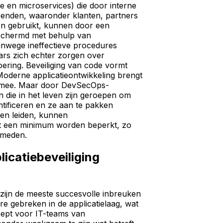
e en microservices) die door interne
enden, waaronder klanten, partners
n gebruikt, kunnen door een
schermd met behulp van
Vanwege ineffectieve procedures
ars zich echter zorgen over
voering. Beveiliging van code vormt
Moderne applicatieontwikkeling brengt
h mee. Maar door DevSecOps-
 die in het leven zijn geroepen om
dentificeren en ze aan te pakken
en leiden, kunnen
tot een minimum worden beperkt, zo
rmeden.
icatiebeveiliging
s zijn de meeste succesvolle inbreuken
re gebreken in de applicatielaag, wat
ept voor IT-teams van