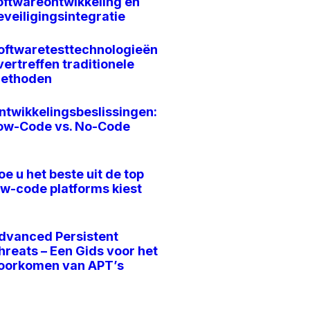
oftwareontwikkeling en
eveiligingsintegratie
oftwaretesttechnologieën
vertreffen traditionele
ethoden
ntwikkelingsbeslissingen:
ow-Code vs. No-Code
oe u het beste uit de top
ow-code platforms kiest
dvanced Persistent
hreats – Een Gids voor het
oorkomen van APT’s