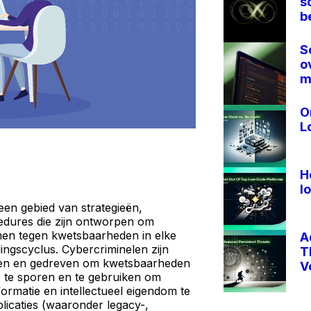
s
b
S
o
m
O
L
H
l
 een gebied van strategieën,
edures die zijn ontworpen om
men tegen kwetsbaarheden in elke
A
ingscyclus. Cybercriminelen zijn
T
ven en gedreven om kwetsbaarheden
V
op te sporen en te gebruiken om
ormatie en intellectueel eigendom te
plicaties (waaronder legacy-,