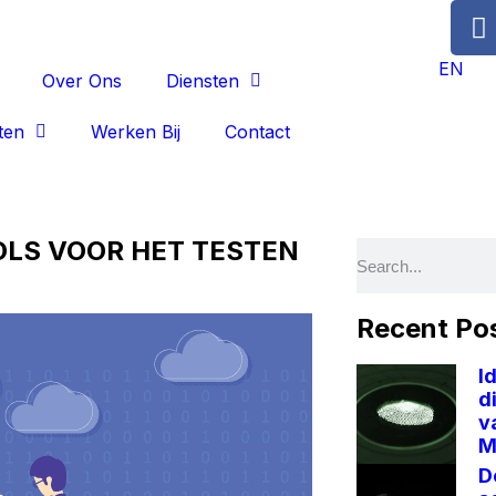
EN
Over Ons
Diensten
ten
Werken Bij
Contact
OLS VOOR HET TESTEN
Recent Po
I
d
v
M
D