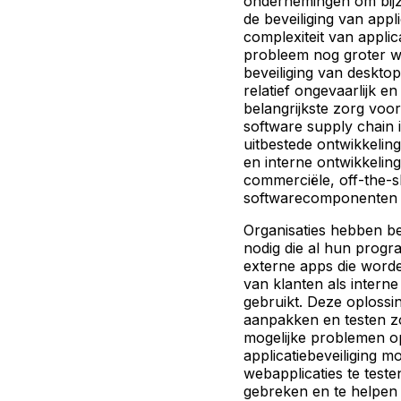
ondernemingen om bijz
de beveiliging van appl
complexiteit van appli
probleem nog groter wo
beveiliging van desktop
relatief ongevaarlijk e
belangrijkste zorg voor
software supply chain 
uitbestede ontwikkelin
en interne ontwikkelin
commerciële, off-the-s
softwarecomponenten 
Organisaties hebben be
nodig die al hun prog
externe apps die worde
van klanten als interne
gebruikt. Deze oplossi
aanpakken en testen zo
mogelijke problemen o
applicatiebeveiliging mo
webapplicaties te teste
gebreken en te helpen b