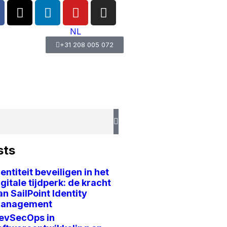
NL
+31 208 005 072
sts
dentiteit beveiligen in het
igitale tijdperk: de kracht
an SailPoint Identity
anagement
evSecOps in