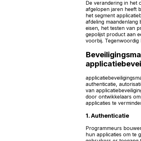
De verandering in het 
afgelopen jaren heeft b
het segment applicatieb
afdeling maandenlang 
eisen, het testen van 
gepolijst product aan e
voorbij. Tegenwoordig l
Beveiligingsma
applicatiebevei
applicatiebeveiligings
authenticatie, autorisat
van applicatiebeveilig
door ontwikkelaars om
applicaties te verminde
1. Authenticatie
Programmeurs bouwen 
hun applicaties om te 
gebruikers er toegang