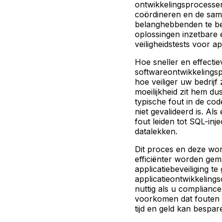
ontwikkelingsprocesse
coördineren en de sam
belanghebbenden te b
oplossingen inzetbare 
veiligheidstests voor ap
Hoe sneller en effectie
softwareontwikkelings
hoe veiliger uw bedrijf 
moeilijkheid zit hem dus
typische fout in de cod
niet gevalideerd is. Al
fout leiden tot SQL-in
datalekken.
Dit proces en deze wo
efficiënter worden ge
applicatiebeveiliging te
applicatieontwikkelings
nuttig als u complianc
voorkomen dat fouten 
tijd en geld kan bespar