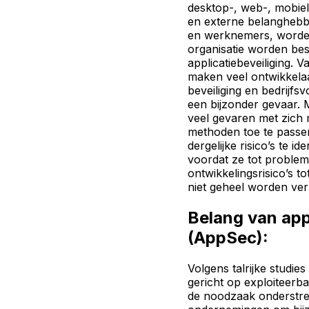
desktop-, web-, mobiel
en externe belanghebb
en werknemers, worde
organisatie worden be
applicatiebeveiliging. 
maken veel ontwikkela
beveiliging en bedrijfs
een bijzonder gevaar. 
veel gevaren met zic
methoden toe te passen
dergelijke risico’s te i
voordat ze tot problem
ontwikkelingsrisico’s 
niet geheel worden ve
Belang van appl
(AppSec):
Volgens talrijke studie
gericht op exploiteerba
de noodzaak onderstre