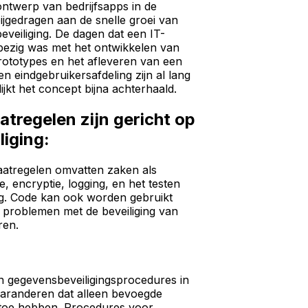
ontwerp van bedrijfsapps in de
ijgedragen aan de snelle groei van
eveiliging. De dagen dat een IT-
bezig was met het ontwikkelen van
prototypes en het afleveren van een
en eindgebruikersafdeling zijn al lang
ijkt het concept bijna achterhaald.
atregelen zijn gericht op
liging:
maatregelen omvatten zaken als
ie, encryptie, logging, en het testen
ing. Code kan ook worden gebruikt
 problemen met de beveiliging van
ren.
gegevensbeveiligingsprocedures in
garanderen dat alleen bevoegde
 toe hebben. Procedures voor