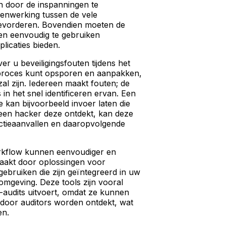
n door de inspanningen te
enwerking tussen de vele
evorderen. Bovendien moeten de
en eenvoudig te gebruiken
plicaties bieden.
ver u beveiligingsfouten tijdens het
proces kunt opsporen en aanpakken,
zal zijn. Iedereen maakt fouten; de
 in het snel identificeren ervan. Een
e kan bijvoorbeeld invoer laten die
s een hacker deze ontdekt, kan deze
jectieaanvallen en daaropvolgende
rkflow kunnen eenvoudiger en
maakt door oplossingen voor
 gebruiken die zijn geïntegreerd in uw
omgeving. Deze tools zijn vooral
e-audits uitvoert, omdat ze kunnen
door auditors worden ontdekt, wat
en.