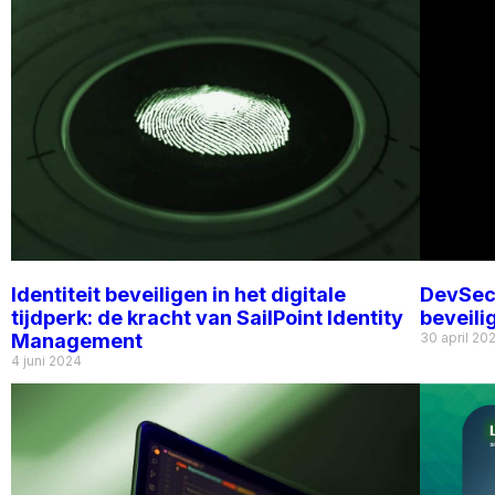
Identiteit beveiligen in het digitale
DevSecO
tijdperk: de kracht van SailPoint Identity
beveili
Management
30 april 20
4 juni 2024