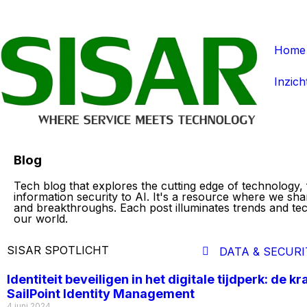
Home
Inzich
Blog
Tech blog that explores the cutting edge of technology,
information security to AI. It's a resource where we sha
and breakthroughs. Each post illuminates trends and te
our world.
SISAR SPOTLICHT
DATA & SECURI
Identiteit beveiligen in het digitale tijdperk: de k
SailPoint Identity Management
4 juni 2024