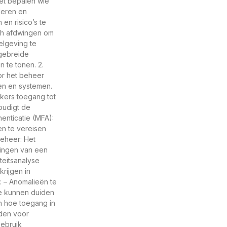
het bepalen wie
leren en
en risico’s te
ch afdwingen om
elgeving te
tgebreide
n te tonen. 2.
or het beheer
en en systemen.
ikers toegang tot
oudigt de
henticatie (MFA):
en te vereisen
eheer: Het
ingen van een
teitsanalyse
rijgen in
: – Anomalieën te
ie kunnen duiden
n hoe toegang in
eden voor
Gebruik