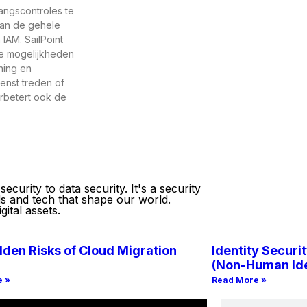
angscontroles te
van de gehele
 IAM. SailPoint
ze mogelijkheden
ning en
enst treden of
erbetert ook de
curity to data security. It's a security
ds and tech that shape our world.
ital assets.
den Risks of Cloud Migration
Identity Securit
(Non-Human Ide
e »
Read More »