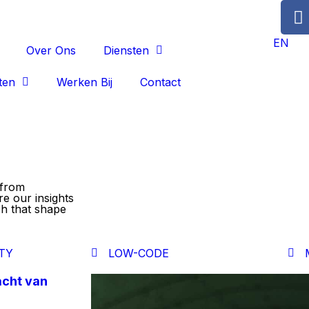
EN
Over Ons
Diensten
ten
Werken Bij
Contact
 from
re our insights
ch that shape
TY
LOW-CODE
racht van