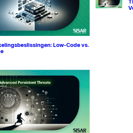
T
V
elingsbeslissingen: Low-Code vs.
de
4