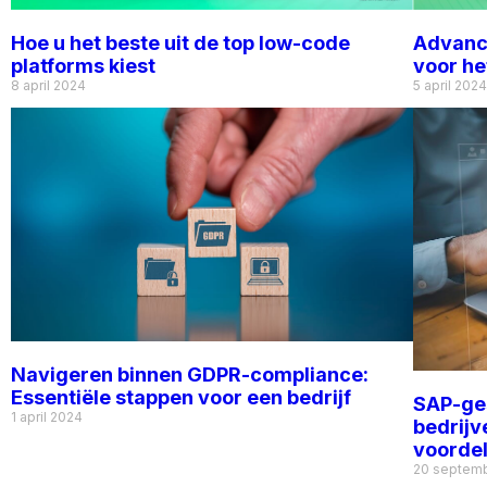
Hoe u het beste uit de top low-code
Advance
platforms kiest
voor h
8 april 2024
5 april 2024
Navigeren binnen GDPR-compliance:
Essentiële stappen voor een bedrijf
SAP-ge
1 april 2024
bedrijv
voorde
20 septem