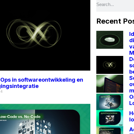
Recent Po
I
d
v
M
D
s
b
S
ps in softwareontwikkeling en
o
gingsintegratie
m
24
O
L
H
l
A