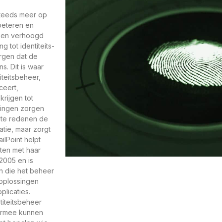
 steeds meer op
rbeteren en
r een verhoogd
g tot identiteits-
orgen dat de
. Dit is waar
iteitsbeheer,
ceert,
krijgen tot
singen zorgen
iste redenen de
atie, maar zorgt
ilPoint helpt
eiten met haar
 2005 en is
n die het beheer
 oplossingen
licaties.
titeitsbeheer
iermee kunnen