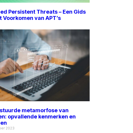
d Persistent Threats – Een Gids
et Voorkomen van APT’s
stuurde metamorfose van
en: opvallende kenmerken en
len
ber 2023