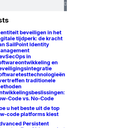
sts
dentiteit beveiligen in het
igitale tijdperk: de kracht
an SailPoint Identity
anagement
evSecOps in
oftwareontwikkeling en
eveiligingsintegratie
oftwaretesttechnologieën
vertreffen traditionele
ethoden
ntwikkelingsbeslissingen:
ow-Code vs. No-Code
oe u het beste uit de top
ow-code platforms kiest
dvanced Persistent