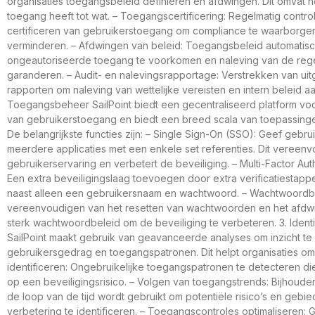
organisaties toegangsbeleid definiëren en afdwingen. Dit omvat 
toegang heeft tot wat. – Toegangscertificering: Regelmatig contro
certificeren van gebruikerstoegang om compliance te waarborgen 
verminderen. – Afdwingen van beleid: Toegangsbeleid automatis
ongeautoriseerde toegang te voorkomen en naleving van de reg
garanderen. – Audit- en nalevingsrapportage: Verstrekken van ui
rapporten om naleving van wettelijke vereisten en intern beleid aa
Toegangsbeheer SailPoint biedt een gecentraliseerd platform vo
van gebruikerstoegang en biedt een breed scala van toepassing
De belangrijkste functies zijn: – Single Sign-On (SSO): Geef gebru
meerdere applicaties met een enkele set referenties. Dit vereenv
gebruikerservaring en verbetert de beveiliging. – Multi-Factor Aut
Een extra beveiligingslaag toevoegen door extra verificatiestapp
naast alleen een gebruikersnaam en wachtwoord. – Wachtwoordb
vereenvoudigen van het resetten van wachtwoorden en het afdw
sterk wachtwoordbeleid om de beveiliging te verbeteren. 3. Identi
SailPoint maakt gebruik van geavanceerde analyses om inzicht te k
gebruikersgedrag en toegangspatronen. Dit helpt organisaties om
identificeren: Ongebruikelijke toegangspatronen te detecteren d
op een beveiligingsrisico. – Volgen van toegangstrends: Bijhoude
de loop van de tijd wordt gebruikt om potentiële risico’s en gebi
verbetering te identificeren. – Toegangscontroles optimaliseren: 