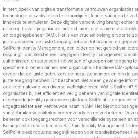
In het tijdperk van digitale transformatie vertrouwen organisaties
technologie om activiteiten te stroomlijnen, klantervaringen te ve
innovatie te stimuleren. Deze digitale verschuiving brengt echte
risico op beveiligingsrisico’s met zich mee, met name met betrekkin
en toegangsbeheer (IAM). Het is van cruciaal belang ervoor te z
juiste personen de juiste toegang hebben tot bronnen en gegevens
SailPoint Identity Management, een leider op het gebied van ident
bijspringt. Identiteitsbeheer begrijpen Identity management identifi
authentiseert en autoriseert individuen of groepen om toegang te 
specifieke bronnen binnen een organisatie. Effectieve IAM-oplos
ervoor dat de juiste gebruikers op het juiste moment en om de ju
juiste toegang hebben. Dit beschermt niet alleen gevoelige inform
ook voor naleving van diverse wettelijke eisen. Wat is SailPoint? Sa
organisaties bij het efficiënt en veilig beheren van digitale identit
uitgebreide identity governance platform. SailPoint is opgericht in
uitgegroeid tot een vertrouwde naam in IAM. Het biedt oplossinge
van gebruikersidentiteiten vereenvoudigen en verbeteren. Deze
beheren ook toegangsrechten voor verschillende systemen en app
Belangrijkste kenmerken van SailPoint Identity Management 1. Iden
SailPoint biedt robuuste mogelijkheden voor identiteitsbeheer. H