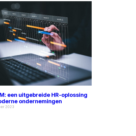
: een uitgebreide HR-oplossing
oderne ondernemingen
er 2023