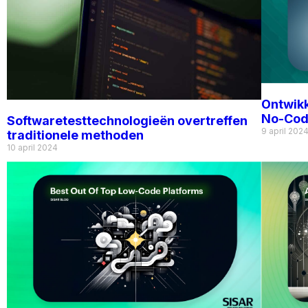
Ontwikk
No-Co
Softwaretesttechnologieën overtreffen
9 april 202
traditionele methoden
10 april 2024