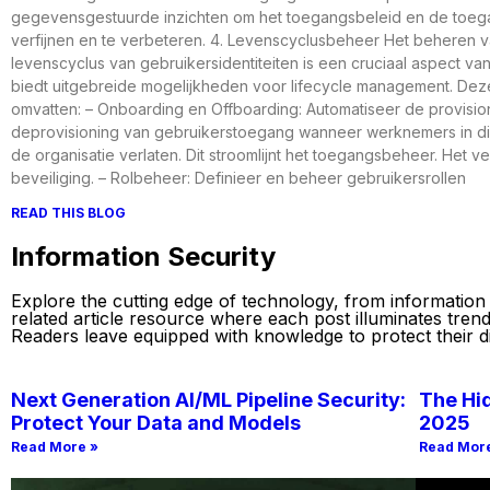
gegevensgestuurde inzichten om het toegangsbeleid en de toeg
verfijnen en te verbeteren. 4. Levenscyclusbeheer Het beheren 
levenscyclus van gebruikersidentiteiten is een cruciaal aspect van
biedt uitgebreide mogelijkheden voor lifecycle management. De
omvatten: – Onboarding en Offboarding: Automatiseer de provisio
deprovisioning van gebruikerstoegang wanneer werknemers in di
de organisatie verlaten. Dit stroomlijnt het toegangsbeheer. Het v
beveiliging. – Rolbeheer: Definieer en beheer gebruikersrollen
READ THIS BLOG
Information Security
Explore the cutting edge of technology, from information se
related article resource where each post illuminates tren
Readers leave equipped with knowledge to protect their dig
Next Generation AI/ML Pipeline Security:
The Hid
Protect Your Data and Models
2025
Read More »
Read Mor