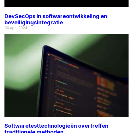
DevSecOps in softwareontwikkeling en
beveiligingsintegratie
30 april 2024
Softwaretesttechnologieën overtreffen
traditionele methoden