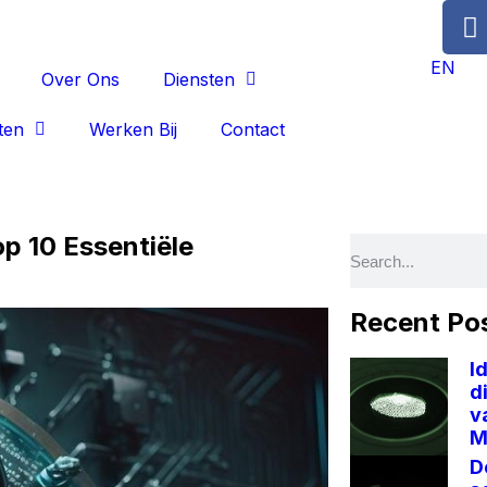
EN
Over Ons
Diensten
ten
Werken Bij
Contact
p 10 Essentiële
Recent Po
I
d
v
M
D