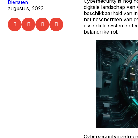
Cybersecurity is nog no
Diensten
digitale landschap va
augustus, 2023
beschikbaarheid van inf
het beschermen van ge
essentiële systemen teg
belangrijke rol.
Cybersecuritymaatrege