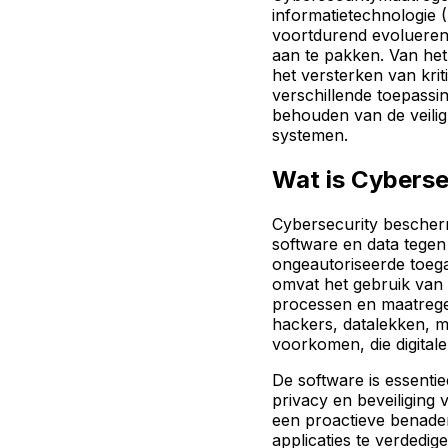
informatietechnologie (
voortdurend evolueren
aan te pakken. Van het
het versterken van kri
verschillende toepassin
behouden van de veiligh
systemen.
Wat is Cyberse
Cybersecurity besche
software en data tegen 
ongeautoriseerde toeg
omvat het gebruik van 
processen en maatregel
hackers, datalekken, 
voorkomen, die digital
De software is essenti
privacy en beveiliging 
een proactieve benade
applicaties te verdedig