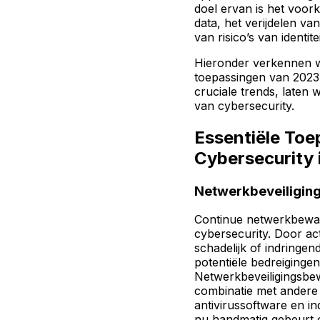
doel ervan is het voo
data, het verijdelen v
van risico’s van identitei
Hieronder verkennen 
toepassingen van 2023
cruciale trends, laten w
van cybersecurity.
Essentiële Toe
Cybersecurity 
Netwerkbeveiligin
Continue netwerkbewaki
cybersecurity. Door act
schadelijk of indringe
potentiële bedreigingen
Netwerkbeveiligingsbew
combinatie met andere b
antivirussoftware en in
nu handmatig gebeurt o