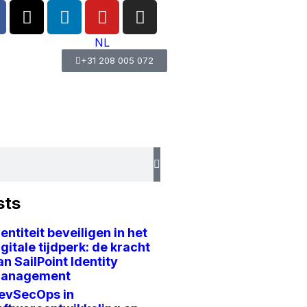
NL
+31 208 005 072
sts
dentiteit beveiligen in het
igitale tijdperk: de kracht
an SailPoint Identity
anagement
evSecOps in