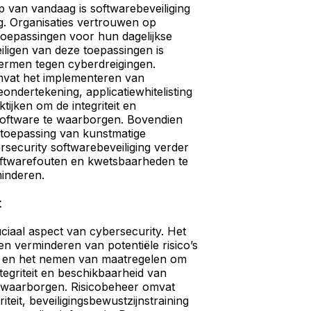
ap van vandaag is softwarebeveiliging
g. Organisaties vertrouwen op
toepassingen voor hun dagelijkse
veiligen van deze toepassingen is
ermen tegen cyberdreigingen.
omvat het implementeren van
ondertekening, applicatiewhitelisting
tijken om de integriteit en
software te waarborgen. Bovendien
 toepassing van kunstmatige
bersecurity softwarebeveiliging verder
oftwarefouten en kwetsbaarheden te
minderen.
t
ciaal aspect van cybersecurity. Het
n verminderen van potentiële risico’s
 en het nemen van maatregelen om
ntegriteit en beschikbaarheid van
e waarborgen. Risicobeheer omvat
riteit, beveiligingsbewustzijnstraining