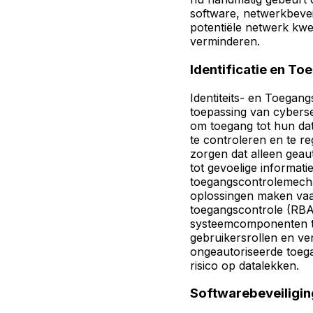
software, netwerkbevei
potentiële netwerk kwe
verminderen.
Identificatie en T
Identiteits- en Toegang
toepassing van cybersec
om toegang tot hun da
te controleren en te r
zorgen dat alleen gea
tot gevoelige informati
toegangscontrolemech
oplossingen maken vaa
toegangscontrole (RBA
systeemcomponenten t
gebruikersrollen en ve
ongeautoriseerde toeg
risico op datalekken.
Softwarebeveiligin