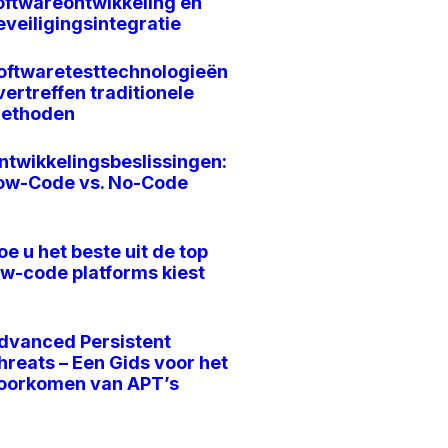
oftwareontwikkeling en
eveiligingsintegratie
oftwaretesttechnologieën
vertreffen traditionele
ethoden
ntwikkelingsbeslissingen:
ow-Code vs. No-Code
oe u het beste uit de top
ow-code platforms kiest
dvanced Persistent
hreats – Een Gids voor het
oorkomen van APT’s