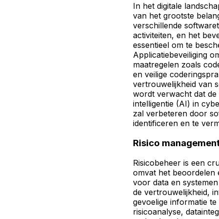
In het digitale landsch
van het grootste belan
verschillende software
activiteiten, en het be
essentieel om te besch
Applicatiebeveiliging 
maatregelen zoals code
en veilige coderingsprak
vertrouwelijkheid van 
wordt verwacht dat de
intelligentie (AI) in cy
zal verbeteren door s
identificeren en te ver
Risico managemen
Risicobeheer is een cru
omvat het beoordelen e
voor data en systemen
de vertrouwelijkheid, i
gevoelige informatie t
risicoanalyse, datainteg