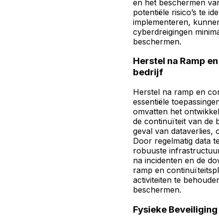
en het beschermen van
potentiële risico’s te i
implementeren, kunnen
cyberdreigingen minima
beschermen.
Herstel na Ramp en 
bedrijf
Herstel na ramp en cont
essentiële toepassinge
omvatten het ontwikke
de continuïteit van de b
geval van dataverlies,
Door regelmatig data t
robuuste infrastructuu
na incidenten en de do
ramp en continuïteitsp
activiteiten te behoude
beschermen.
Fysieke Beveiliging