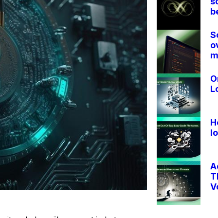
s
b
S
o
m
O
L
H
l
A
T
V