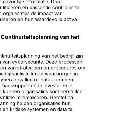
 gevoelige informatie. Door
dentificeren en passende controles te
 organisaties de impact van
liseren en hun waardevolle activa
Continuïteitsplanning van het
inuïteitsplanning van het bedrijf zijn
n van cybersecurity. Deze processen
len van strategieën en procedures om
edrijfsactiviteiten te waarborgen in
 cyberaanvallen of natuurrampen.
e back-uppen en te investeren in
r kunnen organisaties snel herstellen
wntime minimaliseren. Herstel na
lanning helpen organisaties hun
n en kritieke systemen en data te