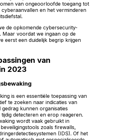
rkomen van ongeoorloofde toegang tot
an cyberaanvallen en het verminderen
tsdiefstal.
we de opkomende cybersecurity-
. Maar voordat we ingaan op de
e eerst een duidelijk begrip krijgen
passingen van
in 2023
gsbewaking
ng is een essentiële toepassing van
ief te zoeken naar indicaties van
nd gedrag kunnen organisaties
 tijdig detecteren en erop reageren.
aking wordt vaak gebruikt in
eveiligingstools zoals firewalls,
dringerdetectiesystemen (IDS). Of het
f automatisch met gespecialiseerde