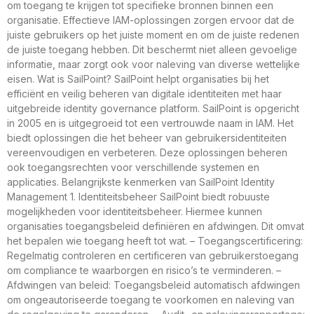
om toegang te krijgen tot specifieke bronnen binnen een
organisatie. Effectieve IAM-oplossingen zorgen ervoor dat de
juiste gebruikers op het juiste moment en om de juiste redenen
de juiste toegang hebben. Dit beschermt niet alleen gevoelige
informatie, maar zorgt ook voor naleving van diverse wettelijke
eisen. Wat is SailPoint? SailPoint helpt organisaties bij het
efficiënt en veilig beheren van digitale identiteiten met haar
uitgebreide identity governance platform. SailPoint is opgericht
in 2005 en is uitgegroeid tot een vertrouwde naam in IAM. Het
biedt oplossingen die het beheer van gebruikersidentiteiten
vereenvoudigen en verbeteren. Deze oplossingen beheren
ook toegangsrechten voor verschillende systemen en
applicaties. Belangrijkste kenmerken van SailPoint Identity
Management 1. Identiteitsbeheer SailPoint biedt robuuste
mogelijkheden voor identiteitsbeheer. Hiermee kunnen
organisaties toegangsbeleid definiëren en afdwingen. Dit omvat
het bepalen wie toegang heeft tot wat. – Toegangscertificering:
Regelmatig controleren en certificeren van gebruikerstoegang
om compliance te waarborgen en risico’s te verminderen. –
Afdwingen van beleid: Toegangsbeleid automatisch afdwingen
om ongeautoriseerde toegang te voorkomen en naleving van