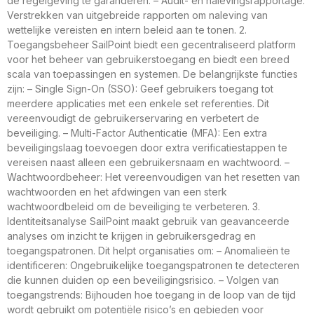
de regelgeving te garanderen. – Audit- en nalevingsrapportage:
Verstrekken van uitgebreide rapporten om naleving van
wettelijke vereisten en intern beleid aan te tonen. 2.
Toegangsbeheer SailPoint biedt een gecentraliseerd platform
voor het beheer van gebruikerstoegang en biedt een breed
scala van toepassingen en systemen. De belangrijkste functies
zijn: – Single Sign-On (SSO): Geef gebruikers toegang tot
meerdere applicaties met een enkele set referenties. Dit
vereenvoudigt de gebruikerservaring en verbetert de
beveiliging. – Multi-Factor Authenticatie (MFA): Een extra
beveiligingslaag toevoegen door extra verificatiestappen te
vereisen naast alleen een gebruikersnaam en wachtwoord. –
Wachtwoordbeheer: Het vereenvoudigen van het resetten van
wachtwoorden en het afdwingen van een sterk
wachtwoordbeleid om de beveiliging te verbeteren. 3.
Identiteitsanalyse SailPoint maakt gebruik van geavanceerde
analyses om inzicht te krijgen in gebruikersgedrag en
toegangspatronen. Dit helpt organisaties om: – Anomalieën te
identificeren: Ongebruikelijke toegangspatronen te detecteren
die kunnen duiden op een beveiligingsrisico. – Volgen van
toegangstrends: Bijhouden hoe toegang in de loop van de tijd
wordt gebruikt om potentiële risico’s en gebieden voor