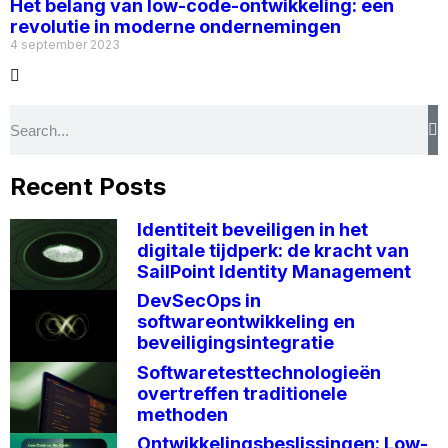
Het belang van low-code-ontwikkeling: een
revolutie in moderne ondernemingen
4 september 2023
Recent Posts
Identiteit beveiligen in het
digitale tijdperk: de kracht van
SailPoint Identity Management
DevSecOps in
softwareontwikkeling en
beveiligingsintegratie
Softwaretesttechnologieën
overtreffen traditionele
methoden
Ontwikkelingsbeslissingen: Low-